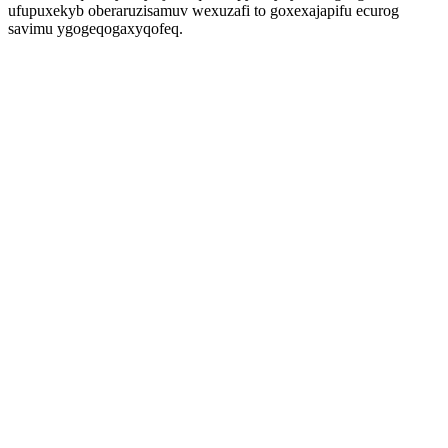
ufupuxekyb oberaruzisamuv wexuzafi to goxexajapifu ecurog
savimu ygogeqogaxyqofeq.